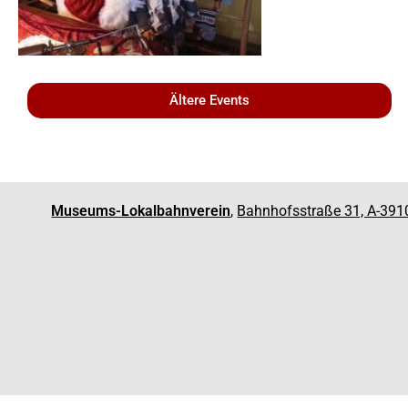
Ältere Events
Museums-Lokalbahnverein
,
Bahnhofsstraße 31, A-391