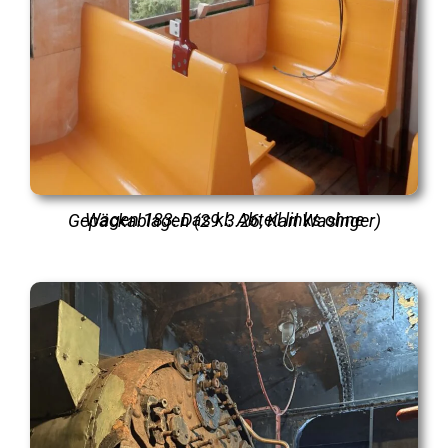
Wagen 183: Das kl. Abteil links ohne Gepäckablagen (29.3.26, Karl Wasinger)