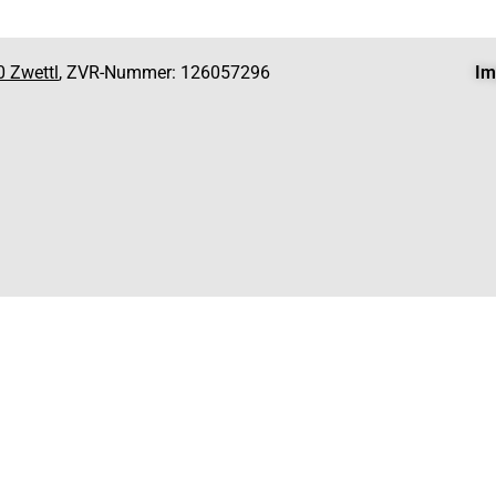
0 Zwettl
, ZVR-Nummer: 126057296
Im