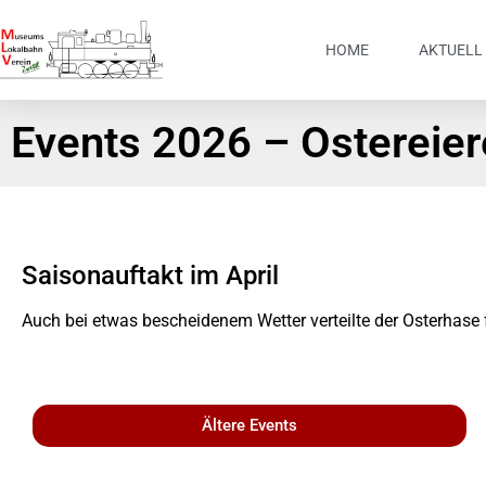
HOME
AKTUELL
Events 2026 – Ostereie
Saisonauftakt im April
Auch bei etwas bescheidenem Wetter verteilte der Osterhase fl
Die Preise des 
Die Lok wir
Preisver
Preisver
Preisver
Ältere Events